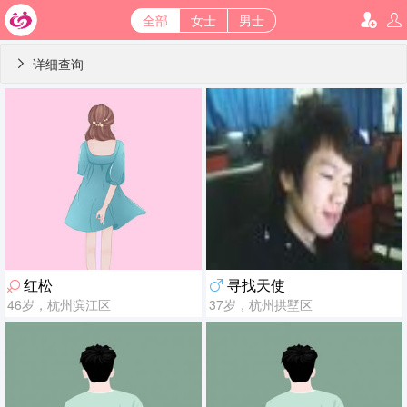
全部
女士
男士
详细查询

红松
寻找天使
46岁，杭州滨江区
37岁，杭州拱墅区